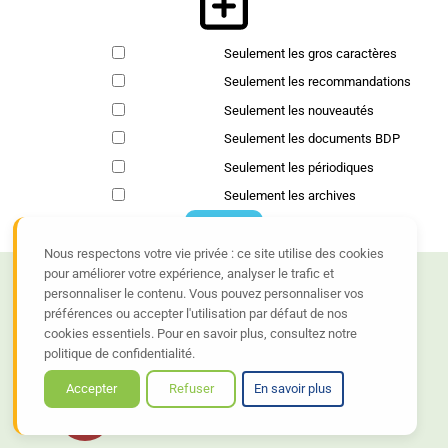
Seulement les gros caractères
Seulement les recommandations
Seulement les nouveautés
Seulement les documents BDP
Seulement les périodiques
Seulement les archives
Rechercher
Nous respectons votre vie privée : ce site utilise des cookies
pour améliorer votre expérience, analyser le trafic et
Nos Médiathèques
personnaliser le contenu. Vous pouvez personnaliser vos
préférences ou accepter l'utilisation par défaut de nos
Bibliothèque d'OBJAT
cookies essentiels. Pour en savoir plus, consultez notre
Obj
politique de confidentialité.
19130
OBJAT
Accepter
Refuser
En savoir plus
Médiathèque de Voutezac
Vou
19130
VOUTEZAC