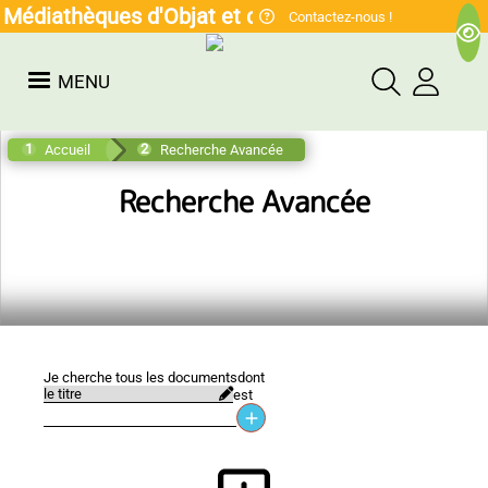
Médiathèques d'Objat et de Voutezac
Contactez-nous !
MENU
Accueil
Recherche Avancée
Recherche Avancée
Je cherche tous les documents
dont
est